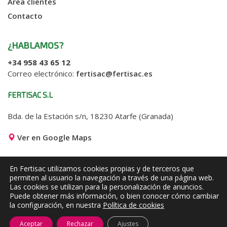
Area clientes
Contacto
¿HABLAMOS?
+34 958 43 65 12
Correo electrónico:
fertisac@fertisac.es
FERTISAC S.L
Bda. de la Estación s/n, 18230 Atarfe (Granada)
Ver en Google Maps
En Fertisac utilizamos cookies propias y de terceros que
permiten al usuario la navegación a través de una página web.
Las cookies se utilizan para la personalización de anuncios.
© 2025 Todos los derechos
Puede obtener más información, o bien conocer cómo cambiar
reservados. Desarrollo web
B2
la configuración, en nuestra
Política de cookies
Publicidad
.
Aceptar
Rechazar
Ajustes