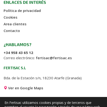
ENLACES DE INTERÉS
Política de privacidad
Cookies
Area clientes
Contacto
¿HABLAMOS?
+34 958 43 65 12
Correo electrónico:
fertisac@fertisac.es
FERTISAC S.L
Bda. de la Estación s/n, 18230 Atarfe (Granada)
Ver en Google Maps
En Fertisac utilizamos cookies propias y de terceros que
permiten al usuario la navegación a través de una página web.