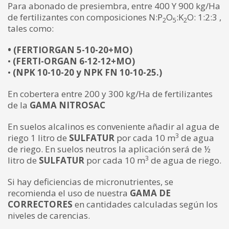
Para abonado de presiembra, entre 400 Y 900 kg/Ha
de fertilizantes con composiciones N:P
O
:K
O: 1:2:3 ,
2
5
2
tales como:
• (FERTIORGAN 5-10-20+MO)
•
(FERTI-ORGAN 6-12-12+MO)
•
(NPK 10-10-20 y NPK FN 10-10-25.)
En cobertera entre 200 y 300 kg/Ha de fertilizantes
de la
GAMA NITROSAC
En suelos alcalinos es conveniente añadir al agua de
3
riego 1 litro de
SULFATUR
por cada 10 m
de agua
de riego. En suelos neutros la aplicación será de ½
3
litro de
SULFATUR
por cada 10 m
de agua de riego.
Si hay deficiencias de micronutrientes, se
recomienda el uso de nuestra
GAMA DE
CORRECTORES
en cantidades calculadas según los
niveles de carencias.