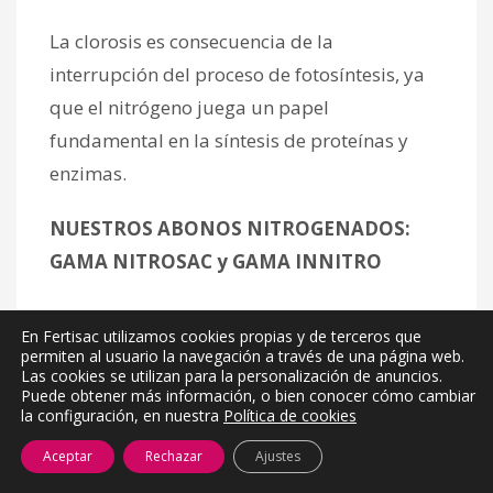
La clorosis es consecuencia de la
interrupción del proceso de fotosíntesis, ya
que el nitrógeno juega un papel
fundamental en la síntesis de proteínas y
enzimas.
NUESTROS ABONOS NITROGENADOS:
GAMA NITROSAC y GAMA INNITRO
Gama NITROSAC
:
En Fertisac utilizamos cookies propias y de terceros que
permiten al usuario la navegación a través de una página web.
Estos abonos complejos potencian la
Las cookies se utilizan para la personalización de anuncios.
Puede obtener más información, o bien conocer cómo cambiar
asimilación de nitrógeno y del resto de
la configuración, en nuestra
Política de cookies
nutrientes gracias a su sinergia con el azufre,
Aceptar
Rechazar
Ajustes
alcanzando la planta su máximo potencial.