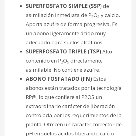
SUPERFOSFATO SIMPLE (SSP
) de
asimilación inmediata de P
O
y calcio.
2
5
Aporta azufre de forma progresiva. Es
un abono ligeramente ácido muy
adecuado para suelos alcalinos.
SUPERFOSFATO TRIPLE (TSP)
Alto
contenido en P
O
directamente
2
5
asimilable. No contiene azufre.
ABONO FOSFATADO (FN)
Estos
abonos están tratados por la tecnología
RP@, lo que confiere al P2O5 un
extraordinario carácter de liberación
controlada por los requerimientos de la
planta. Ofrecen un carácter corrector de
pH en suelos ácidos liberando calcio